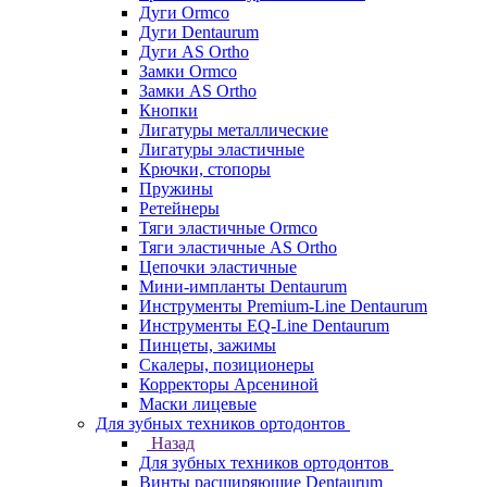
Дуги Ormco
Дуги Dentaurum
Дуги AS Ortho
Замки Ormco
Замки AS Ortho
Кнопки
Лигатуры металлические
Лигатуры эластичные
Крючки, стопоры
Пружины
Ретейнеры
Тяги эластичные Ormco
Тяги эластичные AS Ortho
Цепочки эластичные
Мини-импланты Dentaurum
Инструменты Premium-Line Dentaurum
Инструменты EQ-Line Dentaurum
Пинцеты, зажимы
Скалеры, позиционеры
Корректоры Арсениной
Маски лицевые
Для зубных техников ортодонтов
Назад
Для зубных техников ортодонтов
Винты расширяющие Dentaurum