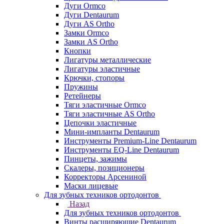
Дуги Ormco
Дуги Dentaurum
Дуги AS Ortho
Замки Ormco
Замки AS Ortho
Кнопки
Лигатуры металлические
Лигатуры эластичные
Крючки, стопоры
Пружины
Ретейнеры
Тяги эластичные Ormco
Тяги эластичные AS Ortho
Цепочки эластичные
Мини-импланты Dentaurum
Инструменты Premium-Line Dentaurum
Инструменты EQ-Line Dentaurum
Пинцеты, зажимы
Скалеры, позиционеры
Корректоры Арсениной
Маски лицевые
Для зубных техников ортодонтов
Назад
Для зубных техников ортодонтов
Винты расширяющие Dentaurum