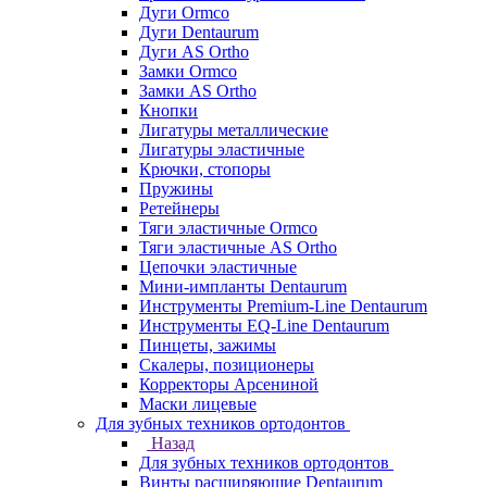
Дуги Ormco
Дуги Dentaurum
Дуги AS Ortho
Замки Ormco
Замки AS Ortho
Кнопки
Лигатуры металлические
Лигатуры эластичные
Крючки, стопоры
Пружины
Ретейнеры
Тяги эластичные Ormco
Тяги эластичные AS Ortho
Цепочки эластичные
Мини-импланты Dentaurum
Инструменты Premium-Line Dentaurum
Инструменты EQ-Line Dentaurum
Пинцеты, зажимы
Скалеры, позиционеры
Корректоры Арсениной
Маски лицевые
Для зубных техников ортодонтов
Назад
Для зубных техников ортодонтов
Винты расширяющие Dentaurum