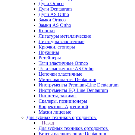
Дуги Ormco
Дуги Dentaurum
Дуги AS Ortho
Замки Ormco
Замки AS Ortho
Кнопки
Лигатуры металлические
Лигатуры эластичные
Крючки, стопоры
Пружины
Ретейнеры
Тяги эластичные Ormco
Тяги эластичные AS Ortho
Цепочки эластичные
Мини-импланты Dentaurum
Инструменты Premium-Line Dentaurum
Инструменты EQ-Line Dentaurum
Пинцеты, зажимы
Скалеры, позиционеры
Корректоры Арсениной
Маски лицевые
Для зубных техников ортодонтов
Назад
Для зубных техников ортодонтов
Винты расширяющие Dentaurum