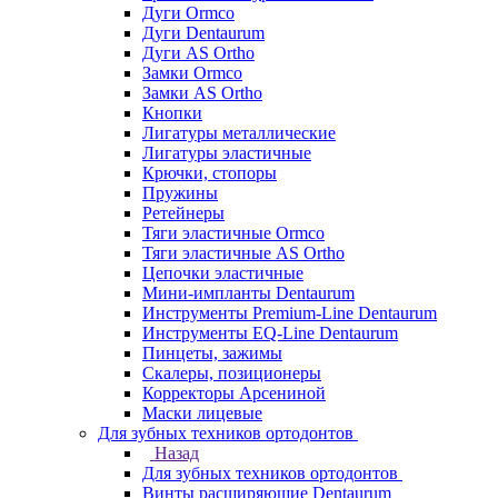
Дуги Ormco
Дуги Dentaurum
Дуги AS Ortho
Замки Ormco
Замки AS Ortho
Кнопки
Лигатуры металлические
Лигатуры эластичные
Крючки, стопоры
Пружины
Ретейнеры
Тяги эластичные Ormco
Тяги эластичные AS Ortho
Цепочки эластичные
Мини-импланты Dentaurum
Инструменты Premium-Line Dentaurum
Инструменты EQ-Line Dentaurum
Пинцеты, зажимы
Скалеры, позиционеры
Корректоры Арсениной
Маски лицевые
Для зубных техников ортодонтов
Назад
Для зубных техников ортодонтов
Винты расширяющие Dentaurum