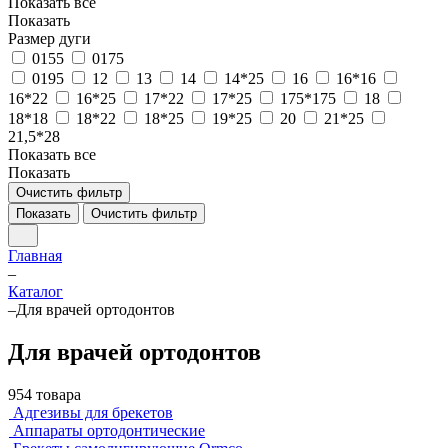
Показать все
Показать
Размер дуги
0155
0175
0195
12
13
14
14*25
16
16*16
16*22
16*25
17*22
17*25
175*175
18
18*18
18*22
18*25
19*25
20
21*25
21,5*28
Показать все
Показать
Очистить фильтр
Показать
Очистить фильтр
Главная
–
Каталог
–
Для врачей ортодонтов
Для врачей ортодонтов
954 товара
Адгезивы для брекетов
Аппараты ортодонтические