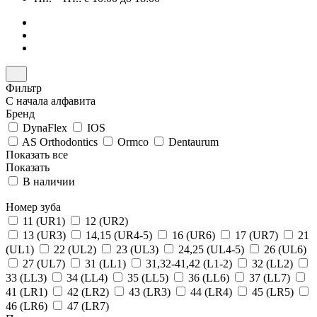
Фильтр
С начала алфавита
Бренд
DynaFlex
IOS
AS Orthodontics
Ormco
Dentaurum
Показать все
Показать
В наличии
Номер зуба
11 (UR1)
12 (UR2)
13 (UR3)
14,15 (UR4-5)
16 (UR6)
17 (UR7)
21
(UL1)
22 (UL2)
23 (UL3)
24,25 (UL4-5)
26 (UL6)
27 (UL7)
31 (LL1)
31,32-41,42 (L1-2)
32 (LL2)
33 (LL3)
34 (LL4)
35 (LL5)
36 (LL6)
37 (LL7)
41 (LR1)
42 (LR2)
43 (LR3)
44 (LR4)
45 (LR5)
46 (LR6)
47 (LR7)