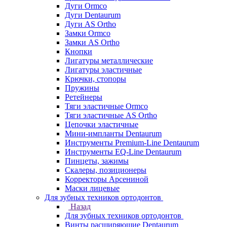
Дуги Ormco
Дуги Dentaurum
Дуги AS Ortho
Замки Ormco
Замки AS Ortho
Кнопки
Лигатуры металлические
Лигатуры эластичные
Крючки, стопоры
Пружины
Ретейнеры
Тяги эластичные Ormco
Тяги эластичные AS Ortho
Цепочки эластичные
Мини-импланты Dentaurum
Инструменты Premium-Line Dentaurum
Инструменты EQ-Line Dentaurum
Пинцеты, зажимы
Скалеры, позиционеры
Корректоры Арсениной
Маски лицевые
Для зубных техников ортодонтов
Назад
Для зубных техников ортодонтов
Винты расширяющие Dentaurum