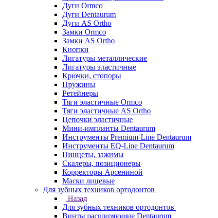
Дуги Ormco
Дуги Dentaurum
Дуги AS Ortho
Замки Ormco
Замки AS Ortho
Кнопки
Лигатуры металлические
Лигатуры эластичные
Крючки, стопоры
Пружины
Ретейнеры
Тяги эластичные Ormco
Тяги эластичные AS Ortho
Цепочки эластичные
Мини-импланты Dentaurum
Инструменты Premium-Line Dentaurum
Инструменты EQ-Line Dentaurum
Пинцеты, зажимы
Скалеры, позиционеры
Корректоры Арсениной
Маски лицевые
Для зубных техников ортодонтов
Назад
Для зубных техников ортодонтов
Винты расширяющие Dentaurum