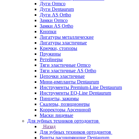
Дуги Ormco
Дуги Dentaurum
Дуги AS Ortho
Замки Ormco
Замки AS Ortho
Кнопки
Лигатуры металлические
Лигатуры эластичные
Крючки, стопоры
Пружины
Ретейнеры
Тяги эластичные Ormco
Тяги эластичные AS Ortho
Цепочки эластичные
Мини-импланты Dentaurum
Инструменты Premium-Line Dentaurum
Инструменты EQ-Line Dentaurum
Пинцеты, зажимы
Скалеры, позиционеры
Корректоры Арсениной
Маски лицевые
Для зубных техников ортодонтов
Назад
Для зубных техников ортодонтов
Винты расширяющие Dentaurum