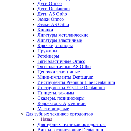
Дуги Ormco
Дуги Dentaurum
Дуги AS Ortho
Замки Ormco
Замки AS Ortho
Кнопки
Лигатуры металлические
Лигатуры эластичные
Крючки, стопоры
Пружины
Ретейнеры
Тяги эластичные Ormco
Тяги эластичные AS Ortho
Цепочки эластичные
Мини-импланты Dentaurum
Инструменты Premium-Line Dentaurum
Инструменты EQ-Line Dentaurum
Пинцеты, зажимы
Скалеры, позиционеры
Корректоры Арсениной
Маски лицевые
Для зубных техников ортодонтов
Назад
Для зубных техников ортодонтов
Винты расширяющие Dentaurum