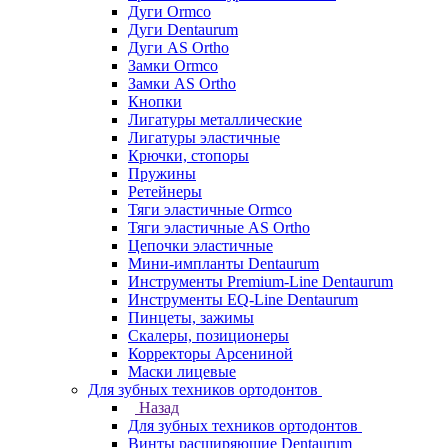
Дуги Ormco
Дуги Dentaurum
Дуги AS Ortho
Замки Ormco
Замки AS Ortho
Кнопки
Лигатуры металлические
Лигатуры эластичные
Крючки, стопоры
Пружины
Ретейнеры
Тяги эластичные Ormco
Тяги эластичные AS Ortho
Цепочки эластичные
Мини-импланты Dentaurum
Инструменты Premium-Line Dentaurum
Инструменты EQ-Line Dentaurum
Пинцеты, зажимы
Скалеры, позиционеры
Корректоры Арсениной
Маски лицевые
Для зубных техников ортодонтов
Назад
Для зубных техников ортодонтов
Винты расширяющие Dentaurum