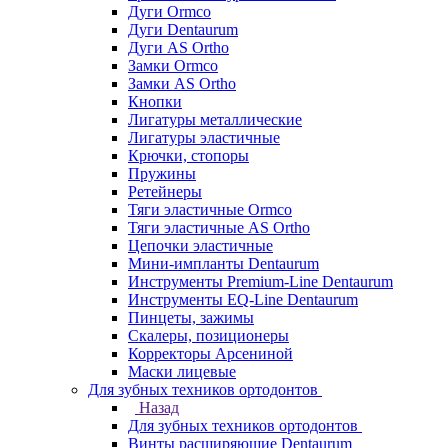
Дуги Ormco
Дуги Dentaurum
Дуги AS Ortho
Замки Ormco
Замки AS Ortho
Кнопки
Лигатуры металлические
Лигатуры эластичные
Крючки, стопоры
Пружины
Ретейнеры
Тяги эластичные Ormco
Тяги эластичные AS Ortho
Цепочки эластичные
Мини-импланты Dentaurum
Инструменты Premium-Line Dentaurum
Инструменты EQ-Line Dentaurum
Пинцеты, зажимы
Скалеры, позиционеры
Корректоры Арсениной
Маски лицевые
Для зубных техников ортодонтов
Назад
Для зубных техников ортодонтов
Винты расширяющие Dentaurum