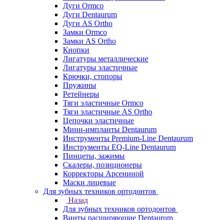
Дуги Ormco
Дуги Dentaurum
Дуги AS Ortho
Замки Ormco
Замки AS Ortho
Кнопки
Лигатуры металлические
Лигатуры эластичные
Крючки, стопоры
Пружины
Ретейнеры
Тяги эластичные Ormco
Тяги эластичные AS Ortho
Цепочки эластичные
Мини-импланты Dentaurum
Инструменты Premium-Line Dentaurum
Инструменты EQ-Line Dentaurum
Пинцеты, зажимы
Скалеры, позиционеры
Корректоры Арсениной
Маски лицевые
Для зубных техников ортодонтов
Назад
Для зубных техников ортодонтов
Винты расширяющие Dentaurum