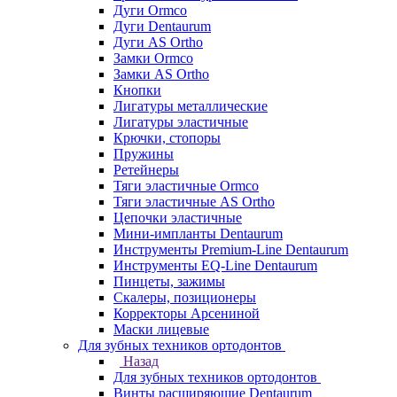
Дуги Ormco
Дуги Dentaurum
Дуги AS Ortho
Замки Ormco
Замки AS Ortho
Кнопки
Лигатуры металлические
Лигатуры эластичные
Крючки, стопоры
Пружины
Ретейнеры
Тяги эластичные Ormco
Тяги эластичные AS Ortho
Цепочки эластичные
Мини-импланты Dentaurum
Инструменты Premium-Line Dentaurum
Инструменты EQ-Line Dentaurum
Пинцеты, зажимы
Скалеры, позиционеры
Корректоры Арсениной
Маски лицевые
Для зубных техников ортодонтов
Назад
Для зубных техников ортодонтов
Винты расширяющие Dentaurum