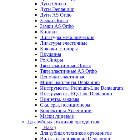
Дуги Ormco
Дуги Dentaurum
Дуги AS Ortho
Замки Ormco
Замки AS Ortho
Кнопки
Лигатуры металлические
Лигатуры эластичные
Крючки, стопоры
Пружины
Ретейнеры
Тяги эластичные Ormco
Тяги эластичные AS Ortho
Цепочки эластичные
Мини-импланты Dentaurum
Инструменты Premium-Line Dentaurum
Инструменты EQ-Line Dentaurum
Пинцеты, зажимы
Скалеры, позиционеры
Корректоры Арсениной
Маски лицевые
Для зубных техников ортодонтов
Назад
Для зубных техников ортодонтов
Винты расширяющие Dentaurum