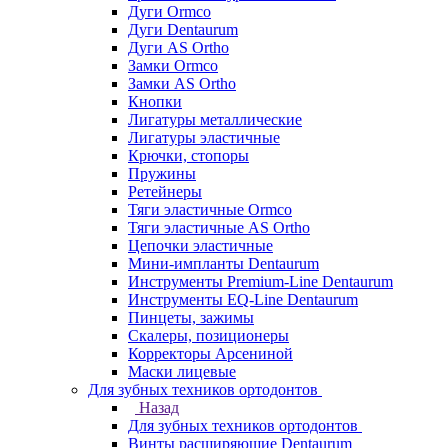
Дуги Ormco
Дуги Dentaurum
Дуги AS Ortho
Замки Ormco
Замки AS Ortho
Кнопки
Лигатуры металлические
Лигатуры эластичные
Крючки, стопоры
Пружины
Ретейнеры
Тяги эластичные Ormco
Тяги эластичные AS Ortho
Цепочки эластичные
Мини-импланты Dentaurum
Инструменты Premium-Line Dentaurum
Инструменты EQ-Line Dentaurum
Пинцеты, зажимы
Скалеры, позиционеры
Корректоры Арсениной
Маски лицевые
Для зубных техников ортодонтов
Назад
Для зубных техников ортодонтов
Винты расширяющие Dentaurum