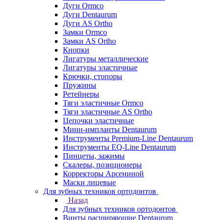
Дуги Ormco
Дуги Dentaurum
Дуги AS Ortho
Замки Ormco
Замки AS Ortho
Кнопки
Лигатуры металлические
Лигатуры эластичные
Крючки, стопоры
Пружины
Ретейнеры
Тяги эластичные Ormco
Тяги эластичные AS Ortho
Цепочки эластичные
Мини-импланты Dentaurum
Инструменты Premium-Line Dentaurum
Инструменты EQ-Line Dentaurum
Пинцеты, зажимы
Скалеры, позиционеры
Корректоры Арсениной
Маски лицевые
Для зубных техников ортодонтов
Назад
Для зубных техников ортодонтов
Винты расширяющие Dentaurum