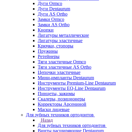
Дуги Ormco
Дуги Dentaurum
Дуги AS Ortho
Замки Ormco
Замки AS Ortho
Кнопки
Лигатуры металлические
Лигатуры эластичные
Крючки, стопоры
Пружины
Ретейнеры
Тяги эластичные Ormco
Тяги эластичные AS Ortho
Цепочки эластичные
Мини-импланты Dentaurum
Инструменты Premium-Line Dentaurum
Инструменты EQ-Line Dentaurum
Пинцеты, зажимы
Скалеры, позиционеры
Корректоры Арсениной
Маски лицевые
Для зубных техников ортодонтов
Назад
Для зубных техников ортодонтов
Винты расширяющие Dentaurum