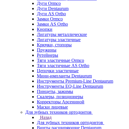
Дуги Ormco
Дуги Dentaurum
Дуги AS Ortho
Замки Ormco
Замки AS Ortho
Кнопки
Лигатуры металлические
Лигатуры эластичные
Крючки, стопоры
Пружины
Ретейнеры
Тяги эластичные Ormco
Тяги эластичные AS Ortho
Цепочки эластичные
Мини-импланты Dentaurum
Инструменты Premium-Line Dentaurum
Инструменты EQ-Line Dentaurum
Пинцеты, зажимы
Скалеры, позиционеры
Корректоры Арсениной
Маски лицевые
Для зубных техников ортодонтов
Назад
Для зубных техников ортодонтов
Винты расширяющие Dentaurum